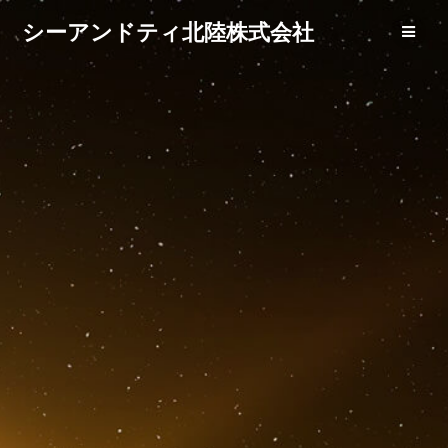
コ
シーアンドティ北陸株式会社
ン
テ
ン
ツ
へ
ス
キ
ッ
プ